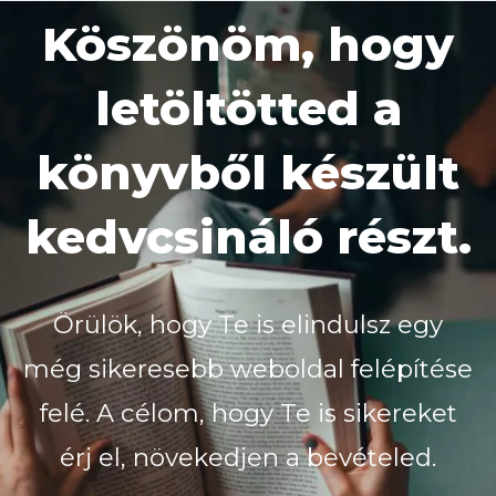
Köszönöm, hogy
letöltötted a
könyvből készült
kedvcsináló részt.
Örülök, hogy Te is elindulsz egy
még sikeresebb weboldal felépítése
felé. A célom, hogy Te is sikereket
érj el, növekedjen a bevételed.