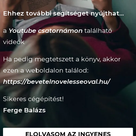
Ehhez további segítséget nyújthat…
a
Youtube csatornámon
található
videók
Ha pedig megtetszett a könyv, akkor
ezen a weboldalon találod:
https://bevetelnovelesseoval.hu/
Sikeres cégépítést!
Ferge Balázs
ELOLVASOM AZ INGYENES